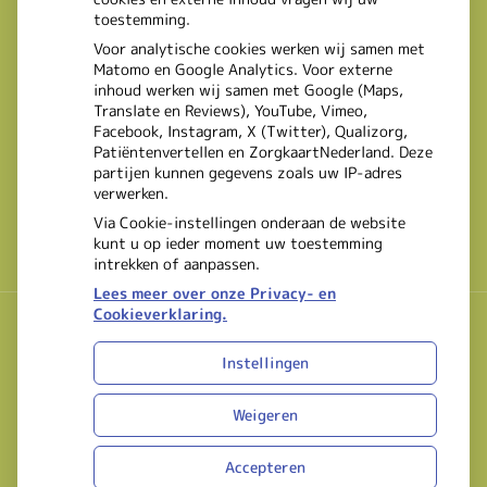
toestemming.
Voor analytische cookies werken wij samen met
Matomo en Google Analytics. Voor externe
inhoud werken wij samen met Google (Maps,
Translate en Reviews), YouTube, Vimeo,
Facebook, Instagram, X (Twitter), Qualizorg,
Patiëntenvertellen en ZorgkaartNederland. Deze
partijen kunnen gegevens zoals uw IP-adres
verwerken.
Via Cookie-instellingen onderaan de website
kunt u op ieder moment uw toestemming
intrekken of aanpassen.
Lees meer over onze Privacy- en
Cookieverklaring.
Instellingen
Uw Zorg Online
|
Beheer
Bezoek
Bezoek
Weigeren
onze
onze
Privacy verklaring
|
Cookie-instellingen
|
Voorwaarden
facebook
Instagram
Accepteren