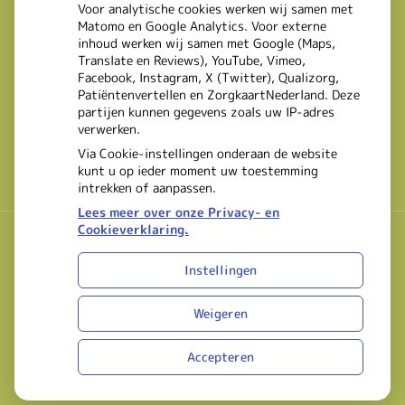
Voor analytische cookies werken wij samen met
Matomo en Google Analytics. Voor externe
inhoud werken wij samen met Google (Maps,
Translate en Reviews), YouTube, Vimeo,
Facebook, Instagram, X (Twitter), Qualizorg,
Patiëntenvertellen en ZorgkaartNederland. Deze
partijen kunnen gegevens zoals uw IP-adres
verwerken.
Via Cookie-instellingen onderaan de website
kunt u op ieder moment uw toestemming
intrekken of aanpassen.
Lees meer over onze Privacy- en
Cookieverklaring.
Instellingen
Uw Zorg Online
|
Beheer
Bezoek
Bezoek
Weigeren
onze
onze
Privacy verklaring
|
Cookie-instellingen
|
Voorwaarden
facebook
Instagram
Accepteren
pagina
pagina