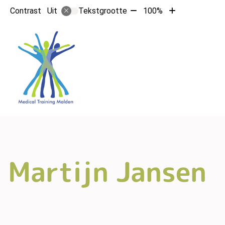
Tekst
Tekst
Contrast
Tekstgrootte
100%
Uit
verkleinen
vergroten
met
met
10%
10%
Martijn Jansen