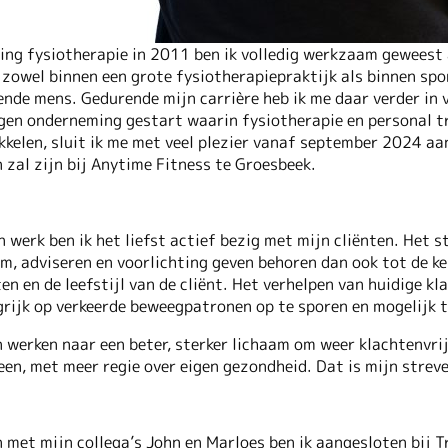
ing fysiotherapie in 2011 ben ik volledig werkzaam geweest a
 zowel binnen een grote fysiotherapiepraktijk als binnen spo
nde mens. Gedurende mijn carrière heb ik me daar verder in v
igen onderneming gestart waarin fysiotherapie en personal t
kelen, sluit ik me met veel plezier vanaf september 2024 aan
 zal zijn bij Anytime Fitness te Groesbeek.
n werk ben ik het liefst actief bezig met mijn cliënten. Het
m, adviseren en voorlichting geven behoren dan ook tot de ke
en en de leefstijl van de cliënt. Het verhelpen van huidige k
grijk op verkeerde beweegpatronen op te sporen en mogelijk 
 werken naar een beter, sterker lichaam om weer klachtenvrij
en, met meer regie over eigen gezondheid. Dat is mijn strev
 met mijn collega’s John en Marloes ben ik aangesloten bij