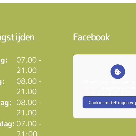
gstijden
Facebook
g:
07.00 -
21.00
g:
08.00 -
U heeft geen toestemming
voor de
analytische coo
21.00
nodig zijn om dit te z
ag:
08.00 -
Cookie-instellingen wi
21.00
dag:
07.00 -
21:00