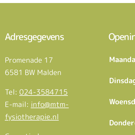
Adresgegevens
Openin
Maanda
Promenade 17
6581 BW Malden
Dinsda
Tel:
024-3584715
Woensd
E-mail:
info@mtm-
fysiotherapie.nl
Donder