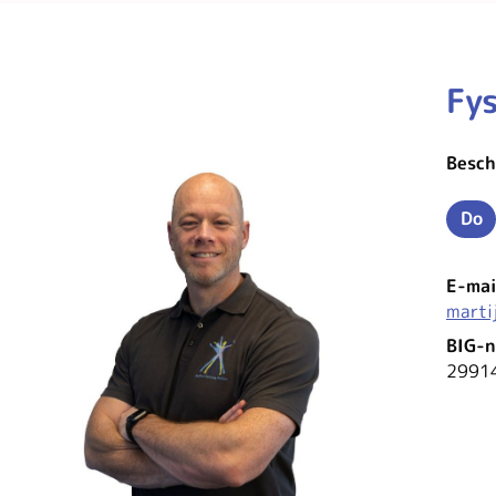
Fys
Besch
Do
Do
E-mai
marti
BIG-
2991