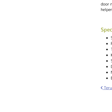
door 
helpe
Spec
Teru