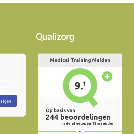
Qualizorg
 gegeven
kies
die
ien.
jzigen