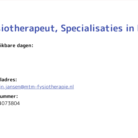
iotherapeut, Specialisaties in
ikbare dagen:
nderdag
ladres:
jn.jansen@mtm-fysiotherapie.nl
nummer:
4073804