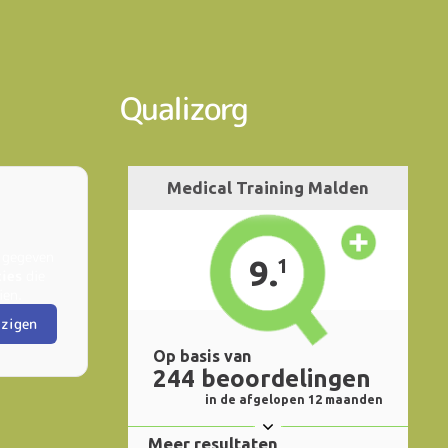
Qualizorg
 gegeven
kies
die
ien.
jzigen