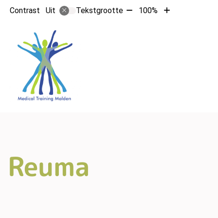
Tekst
Tekst
Contrast
Tekstgrootte
100%
Uit
verkleinen
vergroten
met
met
10%
10%
Reuma