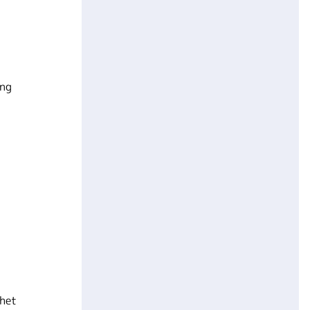
ing
 het