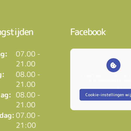
gstijden
Facebook
g:
07.00 -
21.00
g:
08.00 -
U heeft geen toestemming
voor de
analytische coo
21.00
nodig zijn om dit te z
ag:
08.00 -
Cookie-instellingen wi
21.00
dag:
07.00 -
21:00