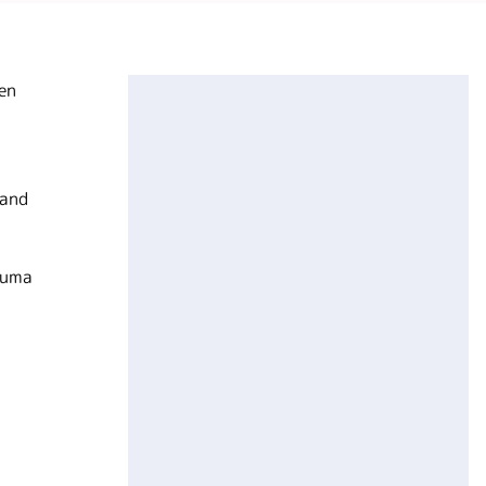
en
land
euma