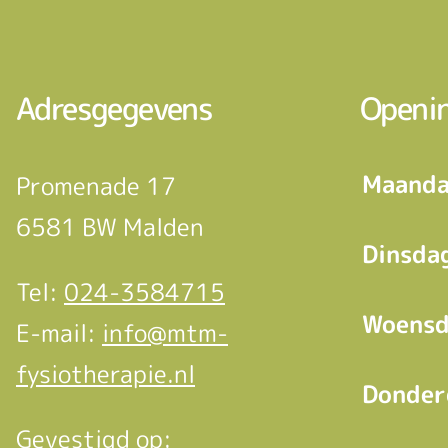
Adresgegevens
Openin
Maanda
Promenade 17
6581 BW Malden
Dinsda
Tel:
024-3584715
Woensd
E-mail:
info@mtm-
fysiotherapie.nl
Donder
Gevestigd op: